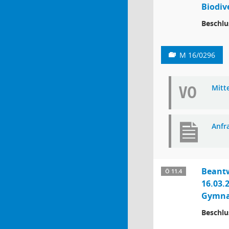
Biodiv
Beschlu
M 16/0296
VO
Mitt
Anfr
Beantw
Ö 11.4
16.03.
Gymna
Beschlu