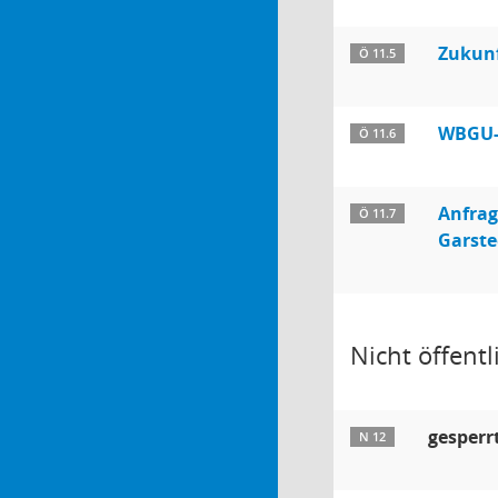
Zukunf
Ö 11.5
WBGU-G
Ö 11.6
Anfrag
Ö 11.7
Garste
Nicht öffentli
gesperr
N 12