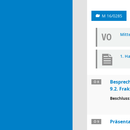
M 16/0285
VO
Mitt
1. H
Besprech
Ö 8
9.2. Fr
Beschluss
Präsenta
Ö 9