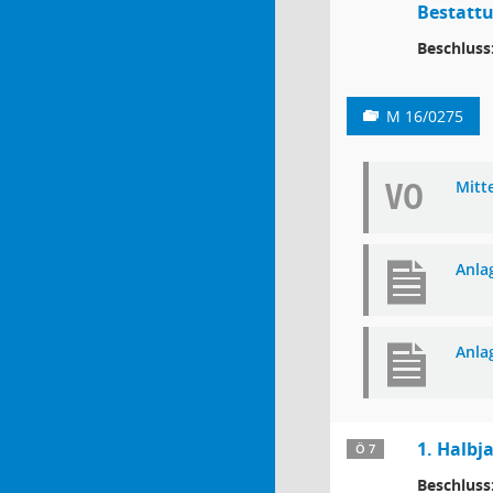
Bestatt
Beschluss
M 16/0275
VO
Mitt
Anla
Anla
1. Halbj
Ö 7
Beschluss