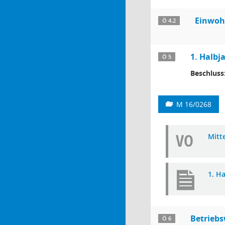
Einwohn
Ö 4.2
1. Halbj
Ö 5
Beschluss
M 16/0268
VO
Mitt
1. H
Betriebs
Ö 6