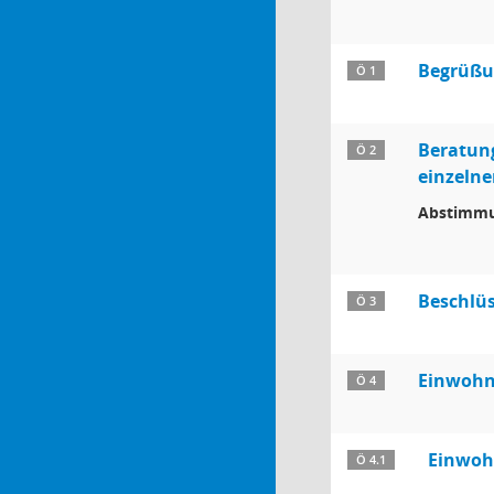
Begrüßun
Ö 1
Beratung
Ö 2
einzeln
Abstimmu
Beschlüs
Ö 3
Einwohne
Ö 4
Einwohn
Ö 4.1