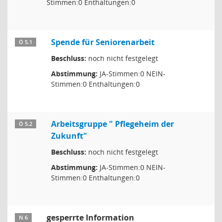
Stimmen:0 Enthaltungen:0
Spende für Seniorenarbeit
Ö 5.1
Beschluss:
noch nicht festgelegt
Abstimmung:
JA-Stimmen:0 NEIN-
Stimmen:0 Enthaltungen:0
Arbeitsgruppe " Pflegeheim der
Ö 5.2
Zukunft"
Beschluss:
noch nicht festgelegt
Abstimmung:
JA-Stimmen:0 NEIN-
Stimmen:0 Enthaltungen:0
gesperrte Information
N 6