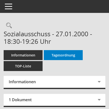
Toggle navigation
Rechercheauswahl
Sozialausschuss - 27.01.2000 -
18:30-19:26 Uhr
Informationen
Tagesordnung
TOP-Liste
Informationen
1 Dokument