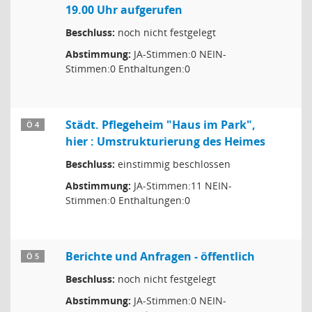
19.00 Uhr aufgerufen
Beschluss:
noch nicht festgelegt
Abstimmung:
JA-Stimmen:0 NEIN-
Stimmen:0 Enthaltungen:0
Städt. Pflegeheim "Haus im Park",
Ö 4
hier : Umstrukturierung des Heimes
Beschluss:
einstimmig beschlossen
Abstimmung:
JA-Stimmen:11 NEIN-
Stimmen:0 Enthaltungen:0
Berichte und Anfragen - öffentlich
Ö 5
Beschluss:
noch nicht festgelegt
Abstimmung:
JA-Stimmen:0 NEIN-