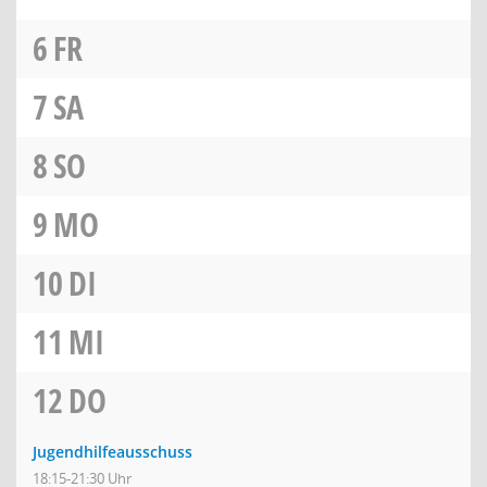
6
FR
7
SA
8
SO
9
MO
10
DI
11
MI
12
DO
Jugendhilfeausschuss
18:15-21:30 Uhr