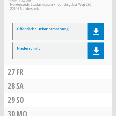
17:00-17:52 Uhr
Norderstedt, Stadtmuseum Friedrichsgaber Weg 290
22846 Norderstedt
Öffentliche Bekanntmachung
Niederschrift
27
FR
28
SA
29
SO
30
MO