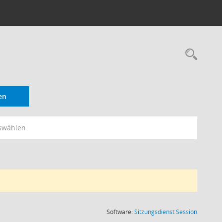
Rec
en
swählen
(Wird in
Software:
Sitzungsdienst
Session