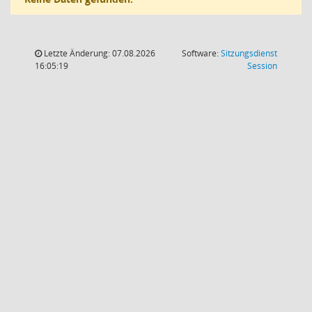
Letzte Änderung: 07.08.2026
Software:
Sitzungsdienst
(Wird in
16:05:19
Session