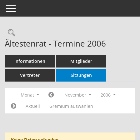
Toggle navigation
Rechercheauswahl
Ältestenrat - Termine 2006
Informationen
Mitglieder
Vertreter
Sitzungen
Monat
November
2006
Aktuell
Gremium auswählen
Keine Daten gefunden.