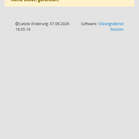
Letzte Änderung: 07.08.2026
Software:
Sitzungsdienst
(Wird in
16:05:19
Session