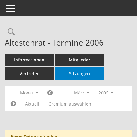
Toggle navigation
Rechercheauswahl
Ältestenrat - Termine 2006
Informationen
Mitglieder
Vertreter
Sitzungen
Monat
März
2006
Aktuell
Gremium auswählen
Keine Daten gefunden.