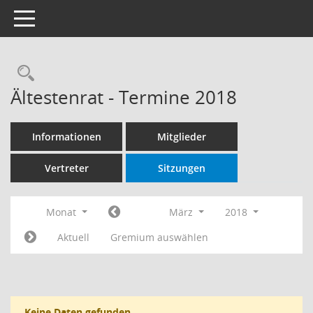
Toggle navigation
Rechercheauswahl
Ältestenrat - Termine 2018
Informationen
Mitglieder
Vertreter
Sitzungen
Monat
März
2018
Aktuell
Gremium auswählen
Keine Daten gefunden.