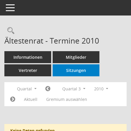
Toggle navigation
Rechercheauswahl
Ältestenrat - Termine 2010
Informationen
Mitglieder
Vertreter
Sitzungen
Quartal
Quartal 3
2010
Aktuell
Gremium auswählen
Keine Daten gefunden.