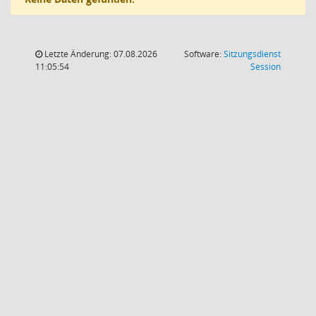
Letzte Änderung: 07.08.2026
Software:
Sitzungsdienst
(Wird in
11:05:54
Session