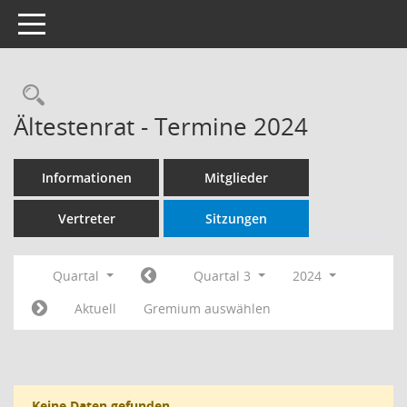
Toggle navigation
Rechercheauswahl
Ältestenrat - Termine 2024
Informationen
Mitglieder
Vertreter
Sitzungen
Quartal
Quartal 3
2024
Aktuell
Gremium auswählen
Keine Daten gefunden.