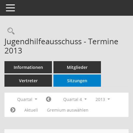
Toggle navigation
Rechercheauswahl
Jugendhilfeausschuss - Termine
2013
Informationen
Mitglieder
Vertreter
Sitzungen
Quartal
Quartal 4
2013
Aktuell
Gremium auswählen