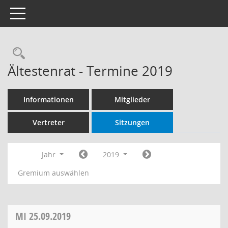
Toggle navigation
Rechercheauswahl
Ältestenrat - Termine 2019
Informationen
Mitglieder
Vertreter
Sitzungen
Jahr
2019
Gremium auswählen
MI
25.09.2019