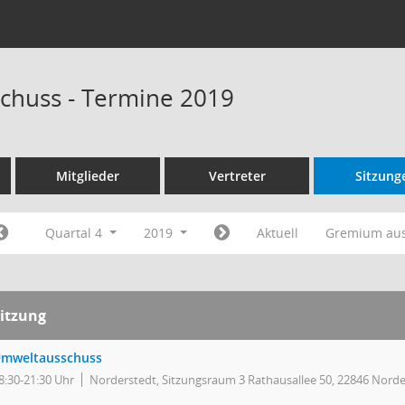
chuss - Termine 2019
Mitglieder
Vertreter
Sitzung
Quartal 4
2019
Aktuell
Gremium au
itzung
mweltausschuss
8:30-21:30 Uhr
Norderstedt, Sitzungsraum 3 Rathausallee 50, 22846 Norde