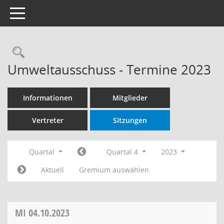
Toggle navigation
Rechercheauswahl
Umweltausschuss - Termine 2023
Informationen
Mitglieder
Vertreter
Sitzungen
Quartal
Quartal 4
2023
Aktuell
Gremium auswählen
MI
04.10.2023