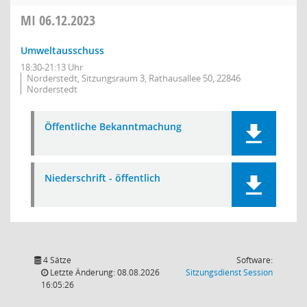
MI
06.12.2023
Umweltausschuss
18:30-21:13 Uhr
Norderstedt, Sitzungsraum 3, Rathausallee 50, 22846
Norderstedt
Öffentliche Bekanntmachung
Niederschrift - öffentlich
4 Sätze
Software:
(Wird in
Letzte Änderung: 08.08.2026
Sitzungsdienst
Session
16:05:26