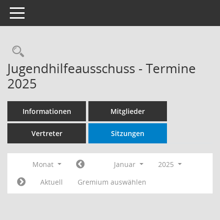
Toggle navigation
Rechercheauswahl
Jugendhilfeausschuss - Termine
2025
Informationen
Mitglieder
Vertreter
Sitzungen
Monat
Januar
2025
Aktuell
Gremium auswählen