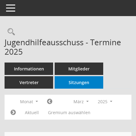
Toggle navigation
Rechercheauswahl
Jugendhilfeausschuss - Termine
2025
Informationen
Mitglieder
Vertreter
Sitzungen
Monat
März
2025
Aktuell
Gremium auswählen