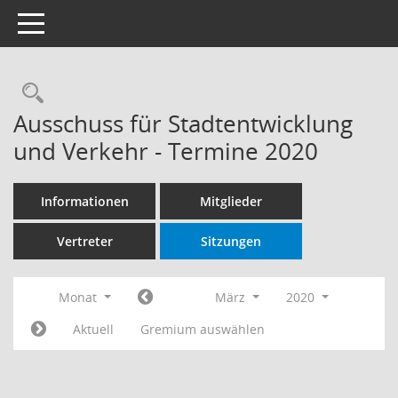
Toggle navigation
Rechercheauswahl
Ausschuss für Stadtentwicklung
und Verkehr - Termine 2020
Informationen
Mitglieder
Vertreter
Sitzungen
Monat
März
2020
Aktuell
Gremium auswählen