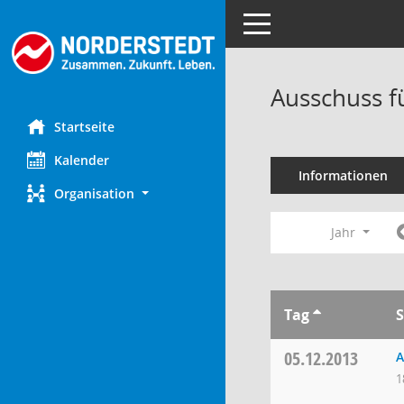
Toggle navigation
Ausschuss f
Startseite
Kalender
Informationen
Organisation
Jahr
Tag
S
05.12.2013
A
1