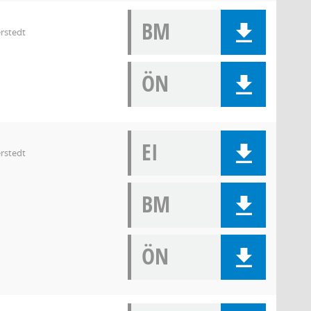
BM
rstedt
ÖN
EI
rstedt
BM
ÖN