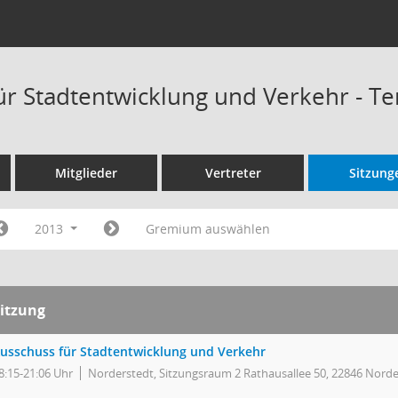
ür Stadtentwicklung und Verkehr - T
Mitglieder
Vertreter
Sitzung
2013
Gremium auswählen
itzung
usschuss für Stadtentwicklung und Verkehr
8:15-21:06 Uhr
Norderstedt, Sitzungsraum 2 Rathausallee 50, 22846 Norde