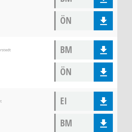
ÖN
BM
rstedt
ÖN
EI
t
BM