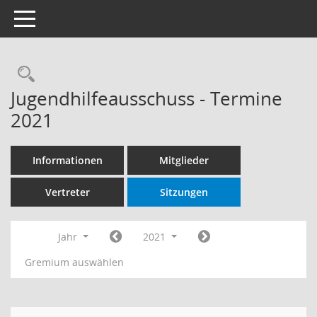
Toggle navigation
Rechercheauswahl
Jugendhilfeausschuss - Termine
2021
Informationen
Mitglieder
Vertreter
Sitzungen
Jahr
2021
Gremium auswählen