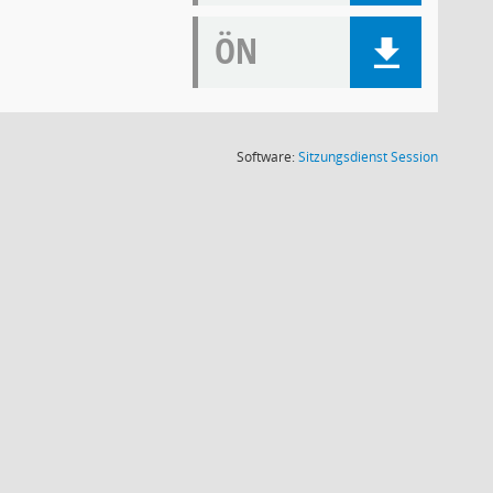
ÖN
(Wird in
Software:
Sitzungsdienst
Session