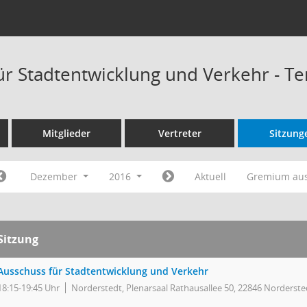
ür Stadtentwicklung und Verkehr - T
Mitglieder
Vertreter
Sitzung
Dezember
2016
Aktuell
Gremium au
Sitzung
Ausschuss für Stadtentwicklung und Verkehr
18:15-19:45 Uhr
Norderstedt, Plenarsaal Rathausallee 50, 22846 Norderste