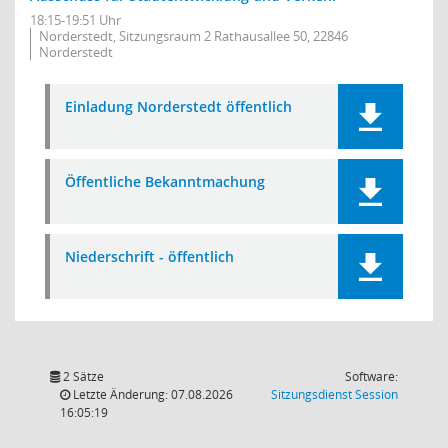
18:15-19:51 Uhr
Norderstedt, Sitzungsraum 2 Rathausallee 50, 22846
Norderstedt
Einladung Norderstedt öffentlich
Öffentliche Bekanntmachung
Niederschrift - öffentlich
2 Sätze
Software:
(Wird in
Letzte Änderung: 07.08.2026
Sitzungsdienst
Session
16:05:19