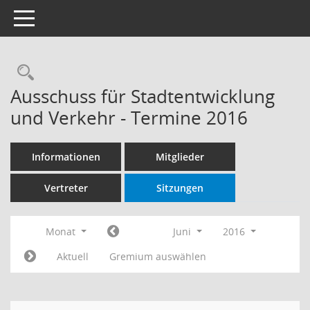
Toggle navigation
Rechercheauswahl
Ausschuss für Stadtentwicklung
und Verkehr - Termine 2016
Informationen
Mitglieder
Vertreter
Sitzungen
Monat
Juni
2016
Aktuell
Gremium auswählen